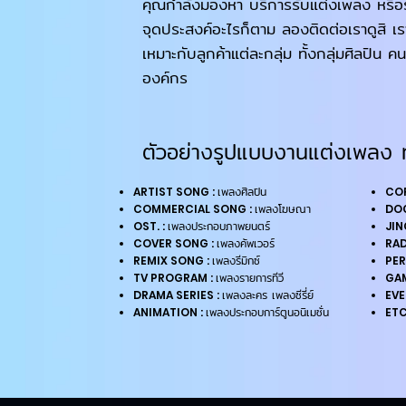
คุณกำลังมองหา บริการรับแต่งเพลง หรือรั
จุดประสงค์อะไรก็ตาม ลองติดต่อเราดูสิ เ
เหมาะกับลูกค้าแต่ละกลุ่ม ทั้งกลุ่มศิลปิน คน
องค์กร
ตัวอย่างรูปแบบงานแต่งเพลง 
เพลงศิลปิน
ARTIST SONG :
CO
เพลงโฆษณา
COMMERCIAL SONG :
DO
เพลงประกอบภาพยนตร์
OST. :
JIN
เพลงคัพเวอร์
COVER SONG :
RAD
เพลงรีมิกซ์
REMIX SONG :
PER
เพลงรายการทีวี
TV PROGRAM :
GAM
เพลงละคร เพลงซีรี่ย์
DRAMA SERIES :
EVE
เพลงประกอบการ์ตูนอนิเมชั่น
ANIMATION :
ETC.